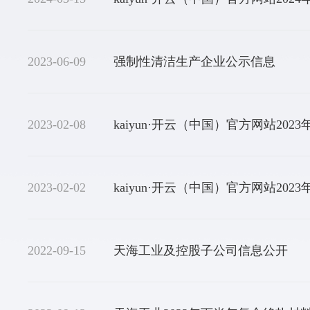
2023-06-09
强制性清洁生产企业公示信息
2023-02-08
kaiyun·开云（中国）官方网站2
2023-02-02
kaiyun·开云（中国）官方网站2
2022-09-15
天海工业及控股子公司信息公开