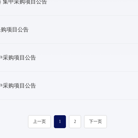
料 集中采购项目公告
采购项目公告
集中采购项目公告
集中采购项目公告
上一页
1
2
下一页