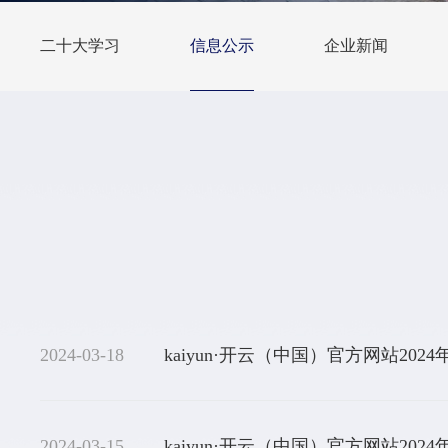
二十大学习
信息公示
企业新闻
2024-03-18
kaiyun·开云（中国）官方网站2
2024-03-15
kaiyun·开云（中国）官方网站2