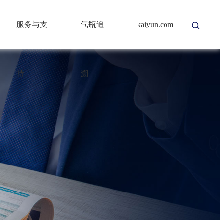
服务与支
气瓶追
kaiyun.com
持
溯