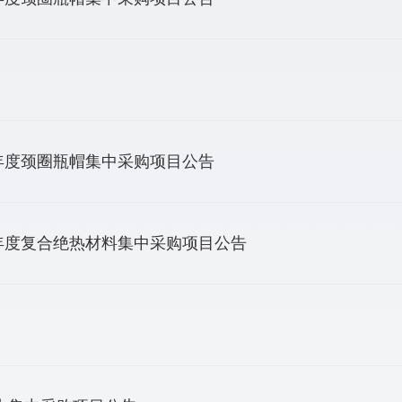
023年度颈圈瓶帽集中采购项目公告
023年度复合绝热材料集中采购项目公告