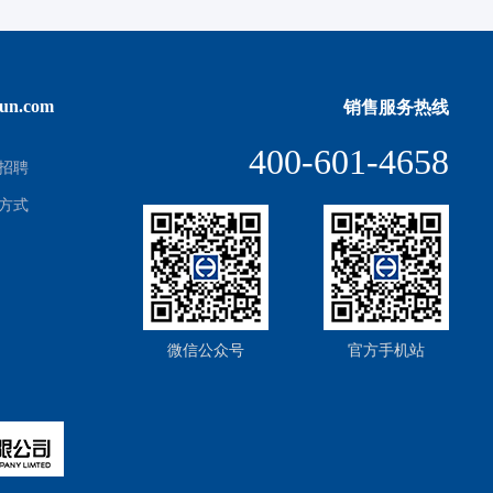
yun.com
销售服务热线
400-601-4658
招聘
方式
微信公众号
官方手机站