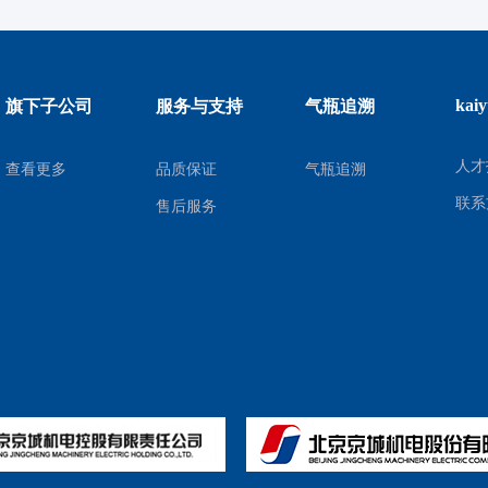
kai
旗下子公司
服务与支持
气瓶追溯
人才
查看更多
品质保证
气瓶追溯
联系
售后服务